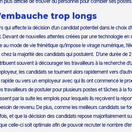
en plus difficile de trouver du personnel pour combler ses postes
d’embauche trop longs
s qui affecte la décision d’un candidat potentiel dans le choix d
. Devant de nouvelles attentes créées par une technologie en 
e au mode de vie frénétique qu’impose le virage numérique, l’é
chez la majorité des candidats qui postulent. D’une durée de 2
tribuent souvent à décourager les travailleurs à la recherche d
ployeur, les candidats se tournent alors rapidement vers d’autres
rapide ou vers un employeur avec qui ils ont commencé le proce
 travailleurs de postuler pour plusieurs postes et tâches à la foi
ssent par la suite les emplois pour lesquels ils reçoivent la répon
esoin de revenu. De plus, comme les meilleurs candidats se font
fois, et que la décision des candidats repose majoritairement su
 que celle-ci soit optimale afin de pouvoir recruter le nombre d’