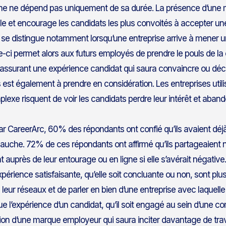
he ne dépend pas uniquement de sa durée. La présence d’une 
e et encourage les candidats les plus convoités à accepter une 
e distingue notamment lorsqu’une entreprise arrive à mener
e-ci permet alors aux futurs employés de prendre le pouls de la 
assurant une expérience candidat qui saura convaincre ou déco
 est également à prendre en considération. Les entreprises util
plexe risquent de voir les candidats perdre leur intérêt et aban
r CareerArc, 60% des répondants ont confié qu’ils avaient dé
bauche. 72% de ces répondants ont affirmé qu’ils partageaient
auprès de leur entourage ou en ligne si elle s’avérait négative
érience satisfaisante, qu’elle soit concluante ou non, sont plu
 leur réseaux et de parler en bien d’une entreprise avec laquelle il
ue l’expérience d’un candidat, qu’il soit engagé au sein d’une 
on d’une marque employeur qui saura inciter davantage de trava