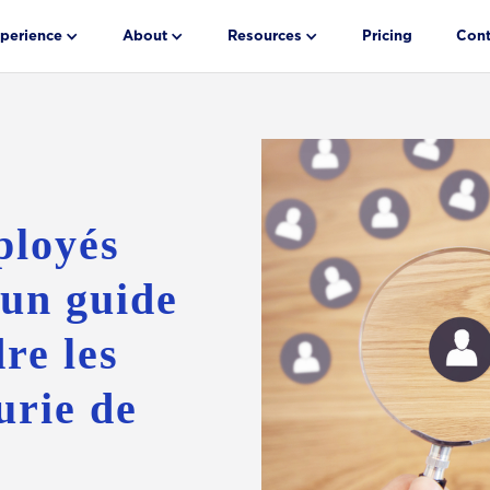
perience
About
Resources
Pricing
Cont
ployés
 un guide
re les
urie de