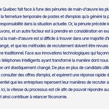
le Québec fait face à l’une des pénuries de main-d'œuvre les p
que la fermeture temporaire de postes et d’emplois qu’a généré 
 responsabilité dans la situation actuelle. Or, la pénurie précèd
vons, et un autre facteur est à prendre en considération en exa
 si la main-d'œuvre est si difficile à trouver dans une majorité d’i
hangé, et que les méthodes de recrutement doivent être revues 
 traditionnel. Face aux innovations technologiques qui façonn
es téléphones intelligents ayant transformé la manière dont nous 
ion ont drastiquement changé. De plus en plus de candidats utili
e consulter des offres d’emploi, et espèrent une réponse rapide 
ssentiel que les entreprises repensent leur manières de recruter
Ici, la vitesse du processus est clé afin de pouvoir répondre a
 ainsi contribuer à relancer l’économie.