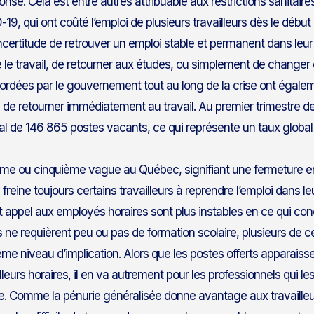
onse. Cela est entre autres attribuable aux restrictions sanitair
-19, qui ont coûté l’emploi de plusieurs travailleurs dès le débu
incertitude de retrouver un emploi stable et permanent dans leur 
 le travail, de retourner aux études, ou simplement de changer 
ordées par le gouvernement tout au long de la crise ont égalem
n de retourner immédiatement au travail. Au premier trimestre 
tal de 146 865 postes vacants, ce qui représente un taux globa
rième ou cinquième vague au Québec, signifiant une fermeture 
eine toujours certains travailleurs à reprendre l’emploi dans leu
nt appel aux employés horaires sont plus instables en ce qui conc
 ne requièrent peu ou pas de formation scolaire, plusieurs de c
e niveau d’implication. Alors que les postes offerts apparais
leurs horaires, il en va autrement pour les professionnels qui l
re. Comme la pénurie généralisée donne avantage aux travailleu