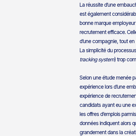
La réussite d’une embauc
est également considérabl
bonne marque employeur s
recrutement efficace. Cell
d’une compagnie, tout en 
La simplicité du processus
tracking system
) trop com
Selon une étude menée pa
expérience lors d’une em
expérience de recrutement 
candidats ayant eu une exp
les offres d’emplois parmis
données indiquent alors q
grandement dans la créati