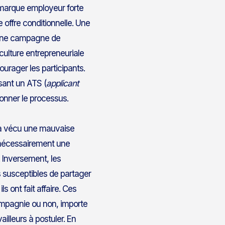
marque employeur forte
offre conditionnelle. Une
 une campagne de
culture entrepreneuriale
urager les participants.
isant un ATS (
applicant
donner le processus.
jà vécu une mauvaise
 nécessairement une
. Inversement, les
s susceptibles de partager
s ont fait affaire. Ces
compagnie ou non, importe
illeurs à postuler. En